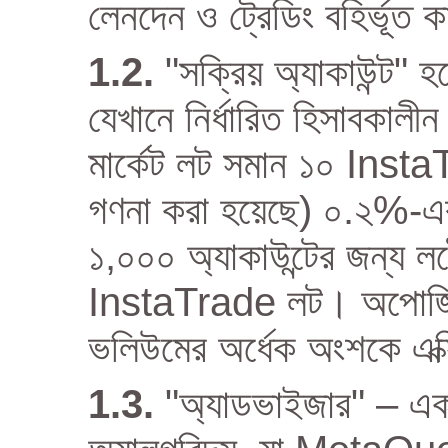
লেনদেন ও ট্রেডিং বহির্ভূত কার
"সক্রিয় অ্যাকাউন্ট" হ
যেখানে নির্ধারিত হিসাবকালীন
মার্কেট লট সমান ১০ Ins
গণনা করা হয়েছে) ০.২%-
১,০০০ অ্যাকাউন্টের জন্য লট
InstaTrade লট। অপোজিট 
ভলিউমের অর্ধেক অংশকে এক্
"অ্যাডভাইজার" – একটি 