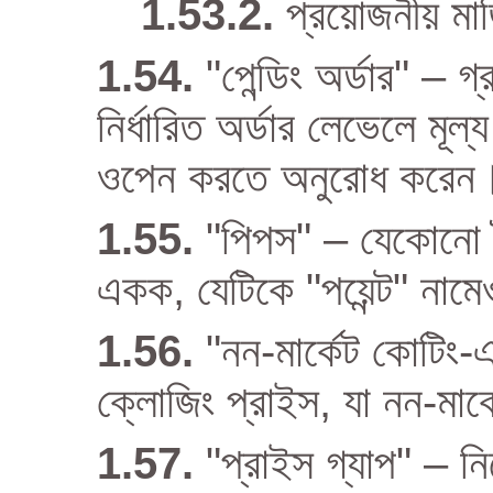
প্রয়োজনীয় মা
"পেন্ডিং অর্ডার" –
নির্ধারিত অর্ডার লেভেলে মূল
ওপেন করতে অনুরোধ করেন
"পিপস" – যেকোনো বৈদ
একক, যেটিকে "পয়েন্ট" নাম
"নন-মার্কেট কোটিং-এর
ক্লোজিং প্রাইস, যা নন-মার
"প্রাইস গ্যাপ" – 