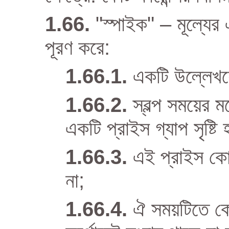
"স্পাইক" – মূল্যের
পূরণ করে:
একটি উল্লেখযো
স্বল্প সময়ের ম
একটি প্রাইস গ্যাপ সৃষ্টি 
এই প্রাইস কোট
না;
ঐ সময়টিতে কোন