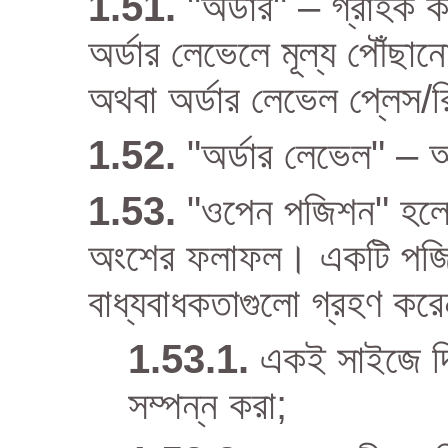
"অর্ডার" – গ্রাহক কর
অর্ডার লেভেলে মূল্য পৌঁছ
অথবা অর্ডার লেভেল প্লেস/র
"অর্ডার লেভেল" – অর্
"ওপেন পজিশন" হলো এ
অংশের ফলাফল। একটি পজিশ
বাধ্যবাধকতাগুলো গ্রহণ করে
একই সাইজে দ্ব
সম্পন্ন করা;