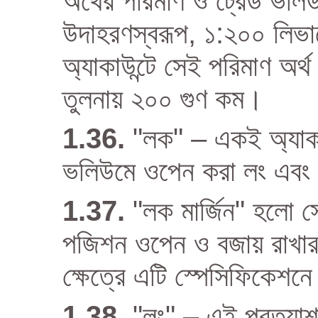
অর্থের পরিমাণ ও ট্রেড ভল
উদাহরণস্বরূপ, ১:২০০ লিভা
অ্যাকাউন্টে সেই পরিমাণ অর্থ
তুলনায় ২০০ গুণ কম।
"লক" – একই অ্যাকাউন
ভলিউমে ওপেন করা লং এবং 
"লক মার্জিন" হলো সেই
পজিশন ওপেন ও বজায় রাখার জ
ক্ষেত্রে এটি স্পেসিফিকেশনে 
"লং" – এই প্রত্যাশা