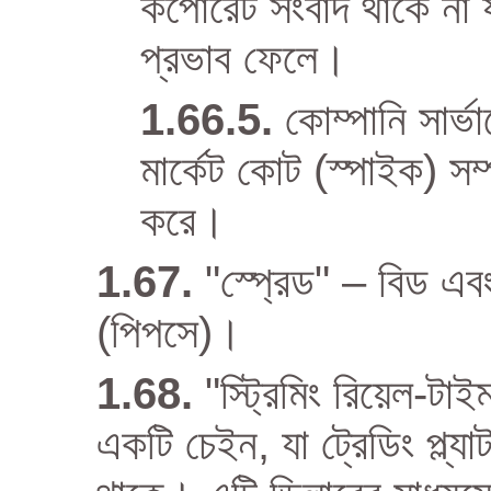
কর্পোরেট সংবাদ থাকে না যা
প্রভাব ফেলে।
কোম্পানি সার
মার্কেট কোট (স্পাইক) সম
করে।
"স্প্রেড" – বিড এবং
(পিপসে)।
"স্ট্রিমিং রিয়েল-টা
একটি চেইন, যা ট্রেডিং প্ল্যা