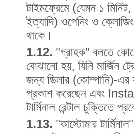
টাইমফ্রেমে (যেমন ১ মিনিট, 
ইত্যাদি) ওপেনিং ও ক্লোজিং মূ
থাকে।
"গ্রাহক" বলতে কোনো 
বোঝানো হয়, যিনি মার্জিন ট্র
জন্য ডিলার (কোম্পানি)-এর সঙ্
প্রকাশ করেছেন এবং Insta
টার্মিনাল রেন্টাল চুক্তিতে 
"কাস্টোমার টার্মি