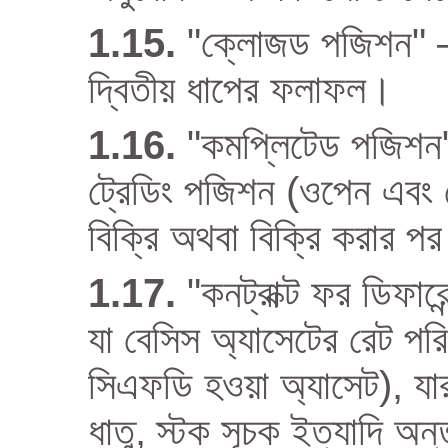
"ক্লোজড পজিশন" – 
দ্বিতীয় ধাপের ফলাফল।
"কমপ্লিটেড পজিশন"
ট্রেডিং পজিশন (ওপেন এবং
বিক্রি অথবা বিক্রি করার প
"কনট্রাক্ট ফর ডিফার
যা বেসিস অ্যাসেটের রেট পরি
সিএফডি হওয়া অ্যাসেট), যার
ধাতু, স্টক সূচক ইত্যাদি অন