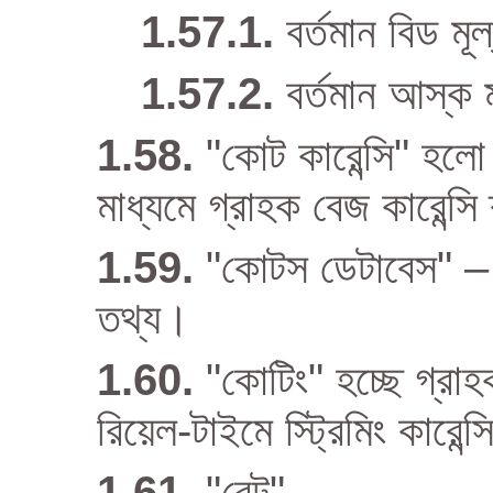
বর্তমান বিড মূল
বর্তমান আস্ক ম
"কোট কারেন্সি" হলো কা
মাধ্যমে গ্রাহক বেজ কারেন্সি
"কোটস ডেটাবেস" – ক
তথ্য।
"কোটিং" হচ্ছে গ্রাহ
রিয়েল-টাইমে স্ট্রিমিং কারে
"রেট" –