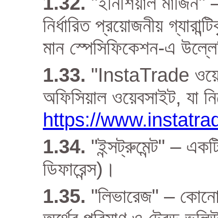
"ইনিশিয়াল মার্জিন"
নির্ধারিত প্রয়োজনীয় গ্যারান্ট
মান স্পেসিফিকেশন-এ উল্ল
"InstaTrade ওয়ে
অফিসিয়াল ওয়েবসাইট, যা নি
https://www.instatr
"ইন্সট্রুমেন্ট" – এক
ডিফারেন্স)।
"লিভারেজ" – কোনো 