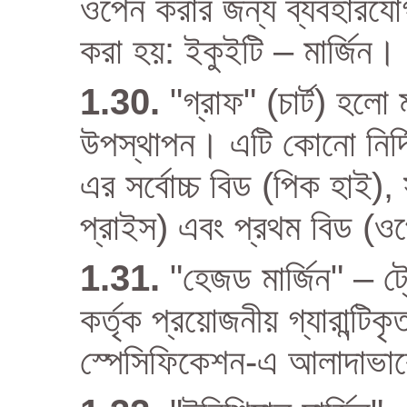
ওপেন করার জন্য ব্যবহারযোগ
করা হয়: ইকুইটি – মার্জিন।
"গ্রাফ" (চার্ট) হলো
উপস্থাপন। এটি কোনো নির্দিষ্
এর সর্বোচ্চ বিড (পিক হাই),
প্রাইস) এবং প্রথম বিড (ওপ
"হেজড মার্জিন" – ট
কর্তৃক প্রয়োজনীয় গ্যারান্টিক
স্পেসিফিকেশন-এ আলাদাভাবে