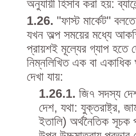
অনুযায়ী হিসাব করা হয়: ব্য
"ফাস্ট মার্কেট" বলত
যখন অল্প সময়ের মধ্যে আকস্ম
প্রায়শই মূল্যের গ্যাপ হতে
নিম্নলিখিত এক বা একাধিক
দেখা যায়:
জি৭ সদস্য দেশ
দেশ, যথা: যুক্তরাষ্ট্র, জা
ইতালি) অর্থনৈতিক সূচক প্
উপর উচ্চমাত্রায় প্রভাব