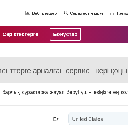
ВебТрейдер
Серіктестің кіруі
Трейд
Серіктестерге
Бонустар
енттерге арналған сервис - кері қоң
, барлық сұрақтарға жауап беруі үшін өзіңізге ең қ
Ел