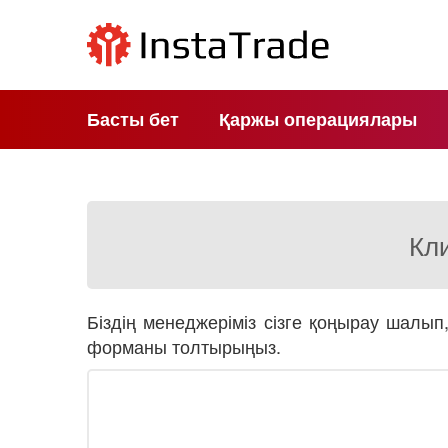
Басты бет
Қаржы операциялары
Кли
Біздің менеджеріміз сізге қоңырау шалып
форманы толтырыңыз.