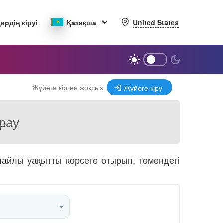
United States
ердің кіруі
Қазақша
Жүйеге кірген жоқсыз
Жүйеге кіру
ырау
олайлы уақытты көрсете отырып, төмендегі