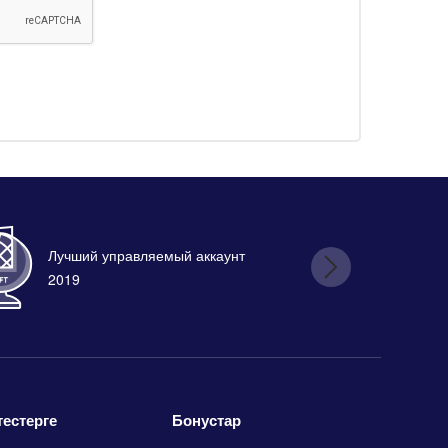
Лучший управляемый аккаунт
Лу
2019
Бонустар
тестерге